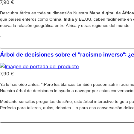
7,90
€
Descubra África en toda su dimensión Nuestra
Mapa digital de África
que países enteros como
China, India y EE.UU.
caben fácilmente en e
nueva la relación geográfica entre África y otras regiones del mundo.
Añadir al carrito
Árbol de decisiones sobre el "racismo inverso": ¿
7,90
€
Ya lo has oído antes: "¡Pero los blancos también pueden sufrir racismo
Nuestro árbol de decisiones le ayuda a navegar por estas conversacio
Mediante sencillas preguntas de sí/no, este árbol interactivo te guía p
Perfecto para talleres, aulas, debates... o para esa conversación deli
Añadir al carrito