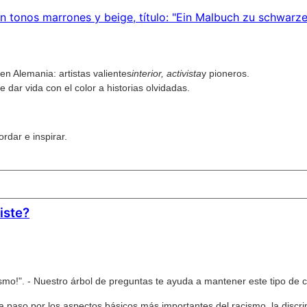
n Alemania: artistas valientes
interior, activista
y pioneros.
dar vida con el color a historias olvidadas.
rdar e inspirar.
iste?
cismo!". - Nuestro árbol de preguntas te ayuda a mantener este tipo d
 a paso por los aspectos básicos más importantes del racismo, la discri