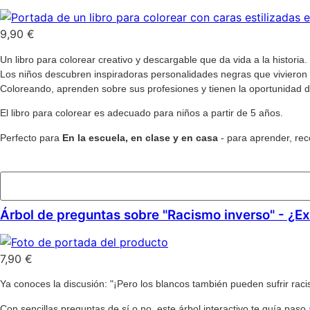
9,90
€
Un libro para colorear creativo y descargable que da vida a la historia.
Los niños descubren inspiradoras personalidades negras que vivieron e
Coloreando, aprenden sobre sus profesiones y tienen la oportunidad de 
El libro para colorear es adecuado para niños a partir de 5 años.
Perfecto para
En la escuela, en clase y en casa
- para aprender, reco
Añadir al carrito
Árbol de preguntas sobre "Racismo inverso" - ¿Ex
7,90
€
Ya conoces la discusión: "¡Pero los blancos también pueden sufrir ra
Con sencillas preguntas de sí o no, este árbol interactivo te guía paso