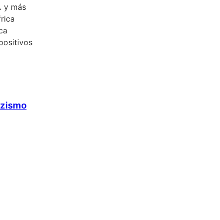
.
y más
rica
ca
positivos
azismo