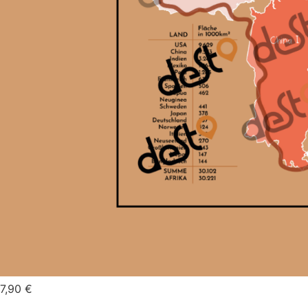
7,90
€