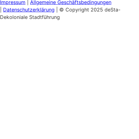
Impressum
|
Allgemeine
Geschäftsbedingungen
|
Datenschutzerklärung
| © Copyright 2025 deSta-
Dekoloniale Stadtführung
Home
Unsere Touren
Entdecke das Afrikanische Viertel
Schwarzer & Queerer Feminismus
Museumsinsel:
Kultureller Kolonialismus
Berlins Sehenswürdigkeiten
Hamburgs Kolonialgeschichte
Gutscheine
Workshops & Talks
Lunch & Learn: Kolonialismus im Stadtbild