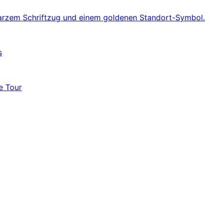
s
e Tour