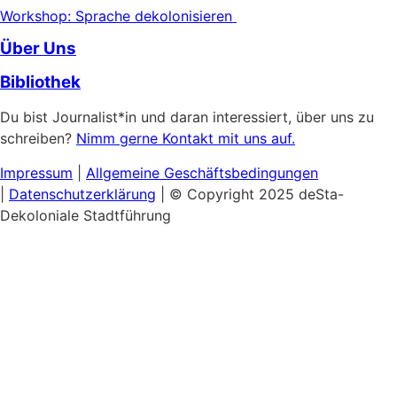
Workshop: Sprache dekolonisieren
Über Uns
Bibliothek
Du bist Journalist*in und daran interessiert, über uns zu
schreiben?
Nimm gerne Kontakt mit uns auf.
Impressum
|
Allgemeine
Geschäftsbedingungen
|
Datenschutzerklärung
| © Copyright 2025 deSta-
Dekoloniale Stadtführung
Home
Unsere Touren
Entdecke das Afrikanische Viertel
Schwarzer & Queerer Feminismus
Museumsinsel:
Kultureller Kolonialismus