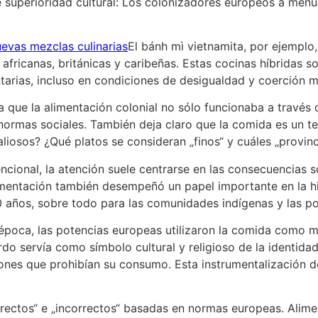
uperioridad cultural: Los colonizadores europeos a menudo 
uevas mezclas culinarias
El bánh mì vietnamita, por ejemplo
 africanas, británicas y caribeñas. Estas cocinas híbridas 
ntarias, incluso en condiciones de desigualdad y coerción m
 que la alimentación colonial no sólo funcionaba a través d
 normas sociales. También deja claro que la comida es un te
liosos? ¿Qué platos se consideran „finos“ y cuáles „provin
ncional, la atención suele centrarse en las consecuencias s
imentación también desempeñó un papel importante en la his
0 años, sobre todo para las comunidades indígenas y las p
época, las potencias europeas utilizaron la comida como 
do servía como símbolo cultural y religioso de la identida
nes que prohibían su consumo. Esta instrumentalización de
rectos“ e „incorrectos“ basadas en normas europeas. Alimen