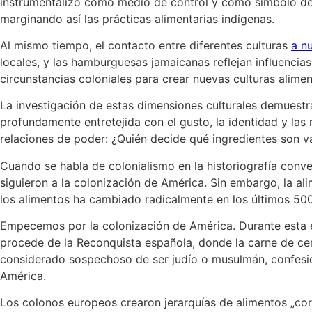
instrumentalizó como medio de control y como símbolo de s
marginando así las prácticas alimentarias indígenas.
Al mismo tiempo, el contacto entre diferentes culturas
a n
locales, y las hamburguesas jamaicanas reflejan influencias
circunstancias coloniales para crear nuevas culturas alime
La investigación de estas dimensiones culturales demuestra
profundamente entretejida con el gusto, la identidad y las
relaciones de poder: ¿Quién decide qué ingredientes son va
Cuando se habla de colonialismo en la historiografía conve
siguieron a la colonización de América. Sin embargo, la al
los alimentos ha cambiado radicalmente en los últimos 50
Empecemos por la colonización de América. Durante esta 
procede de la Reconquista española, donde la carne de cer
considerado sospechoso de ser judío o musulmán, confesio
América.
Los colonos europeos crearon jerarquías de alimentos „cor