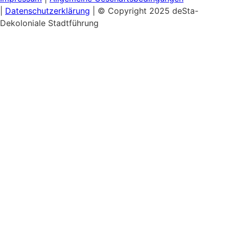
|
Datenschutzerklärung
| © Copyright 2025 deSta-
Dekoloniale Stadtführung
Home
Unsere Touren
Entdecke das Afrikanische Viertel
Schwarzer & Queerer Feminismus
Museumsinsel:
Kultureller Kolonialismus
Berlins Sehenswürdigkeiten
Hamburgs Kolonialgeschichte
Gutscheine
Workshops & Talks
Lunch & Learn: Kolonialismus im Stadtbild