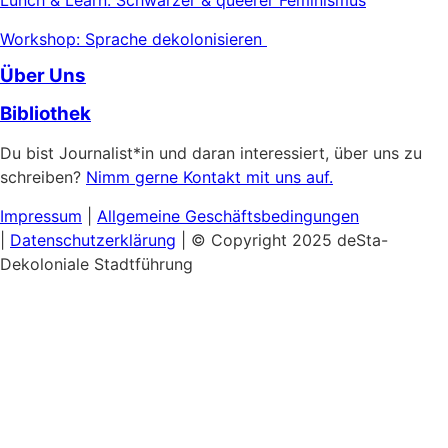
Lunch & Learn: Schwarzer & queerer Feminismus
Workshop: Sprache dekolonisieren
Über Uns
Bibliothek
Du bist Journalist*in und daran interessiert, über uns zu
schreiben?
Nimm gerne Kontakt mit uns auf.
Impressum
|
Allgemeine
Geschäftsbedingungen
|
Datenschutzerklärung
| © Copyright 2025 deSta-
Dekoloniale Stadtführung
Home
Unsere Touren
Entdecke das Afrikanische Viertel
Schwarzer & Queerer Feminismus