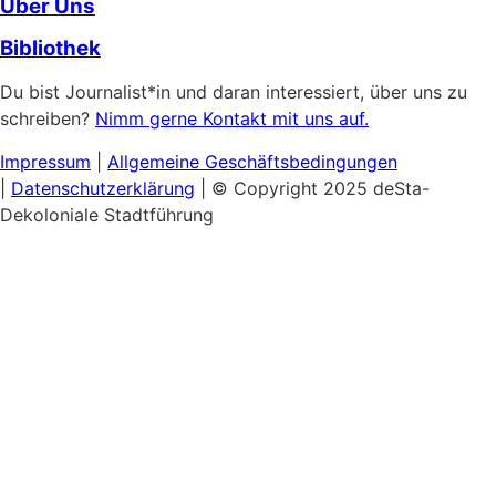
Über Uns
Bibliothek
Du bist Journalist*in und daran interessiert, über uns zu
schreiben?
Nimm gerne Kontakt mit uns auf.
Impressum
|
Allgemeine
Geschäftsbedingungen
|
Datenschutzerklärung
| © Copyright 2025 deSta-
Dekoloniale Stadtführung
Home
Unsere Touren
Entdecke das Afrikanische Viertel
Schwarzer & Queerer Feminismus
Museumsinsel:
Kultureller Kolonialismus
Berlins Sehenswürdigkeiten