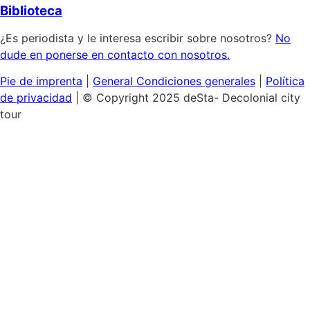
Biblioteca
¿Es periodista y le interesa escribir sobre nosotros?
No
dude en ponerse en contacto con nosotros.
Pie de imprenta
|
General
Condiciones generales
|
Política
de privacidad
| © Copyright 2025 deSta- Decolonial city
tour
Inicio
Nuestras visitas
Descubra el Barrio Africano
Feminismo negro y homosexual
La Isla de los Museos:
Colonialismo cultural
Lugares de interés de Berlín
La historia colonial de Hamburgo