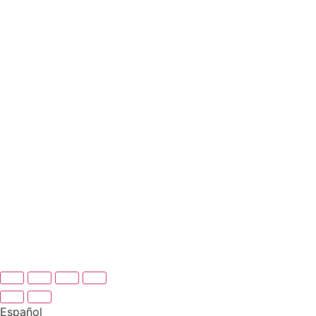
Cuestiona
Lugares de interés
Explora la Isla de los Museos
Speicherstadt de Hamburgo
Vales
Reservar un viaje en grupo
Quiénes somos
Tienda
Biblioteca
Cambiar al inglés
Español