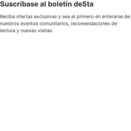
Suscríbase al boletín deSta
Reciba ofertas exclusivas y sea el primero en enterarse de
nuestros eventos comunitarios, recomendaciones de
lectura y nuevas visitas.
Permiso para recibir boletines
*
Sí, por favor, añádame a su lista de correo del
boletín.