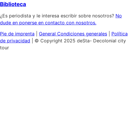
Biblioteca
¿Es periodista y le interesa escribir sobre nosotros?
No
dude en ponerse en contacto con nosotros.
Pie de imprenta
|
General
Condiciones generales
|
Política
de privacidad
| © Copyright 2025 deSta- Decolonial city
tour
Inicio
Nuestras visitas
Descubra el Barrio Africano
Feminismo negro y homosexual
La Isla de los Museos:
Colonialismo cultural
Lugares de interés de Berlín
La historia colonial de Hamburgo