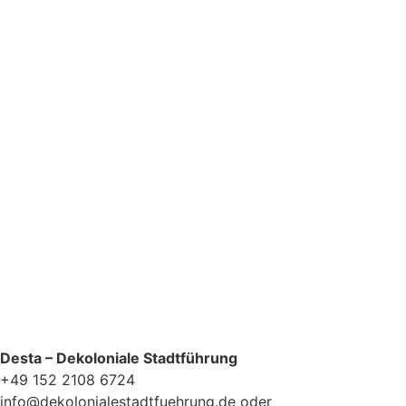
Ja, bitte, nimm mich in den Newsletter-Verteiler auf.
Datenschutzerklärung
Desta – Dekoloniale Stadtführung
+49 152 2108 6724
info@dekolonialestadtfuehrung.de oder