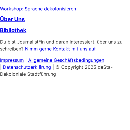
Workshop: Sprache dekolonisieren
Über Uns
Bibliothek
Du bist Journalist*in und daran interessiert, über uns zu
schreiben?
Nimm gerne Kontakt mit uns auf.
Impressum
|
Allgemeine
Geschäftsbedingungen
|
Datenschutzerklärung
| © Copyright 2025 deSta-
Dekoloniale Stadtführung
Home
Unsere Touren
Entdecke das Afrikanische Viertel
Schwarzer & Queerer Feminismus
Museumsinsel:
Kultureller Kolonialismus