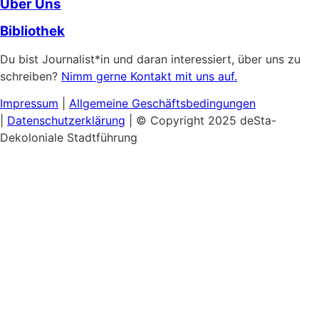
Über Uns
Bibliothek
Du bist Journalist*in und daran interessiert, über uns zu
schreiben?
Nimm gerne Kontakt mit uns auf.
Impressum
|
Allgemeine
Geschäftsbedingungen
|
Datenschutzerklärung
| © Copyright 2025 deSta-
Dekoloniale Stadtführung
Home
Unsere Touren
Entdecke das Afrikanische Viertel
Schwarzer & Queerer Feminismus
Museumsinsel:
Kultureller Kolonialismus
Berlins Sehenswürdigkeiten