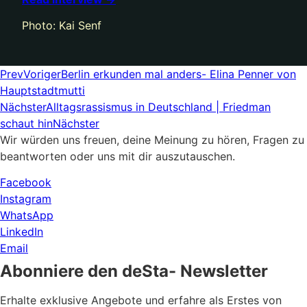
Photo: Kai Senf
Prev
Voriger
Berlin erkunden mal anders- Elina Penner von
Hauptstadtmutti
Nächster
Alltagsrassismus in Deutschland | Friedman
schaut hin
Nächster
Wir würden uns freuen, deine Meinung zu hören, Fragen zu
beantworten oder uns mit dir auszutauschen.
Facebook
Instagram
WhatsApp
LinkedIn
Email
Abonniere den deSta- Newsletter
Erhalte exklusive Angebote und erfahre als Erstes von