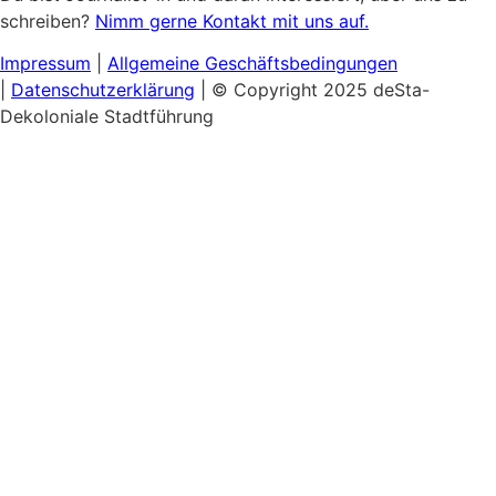
schreiben?
Nimm gerne Kontakt mit uns auf.
Impressum
|
Allgemeine
Geschäftsbedingungen
|
Datenschutzerklärung
| © Copyright 2025 deSta-
Dekoloniale Stadtführung
Home
Unsere Touren
Entdecke das Afrikanische Viertel
Schwarzer & Queerer Feminismus
Museumsinsel:
Kultureller Kolonialismus
Berlins Sehenswürdigkeiten
Hamburgs Kolonialgeschichte
Gutscheine