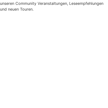
unseren Community Veranstaltungen, Leseempfehlungen
und neuen Touren.
Newsletter Zustimmung
*
Ja, bitte, nimm mich in den Newsletter-Verteiler auf.
Datenschutzerklärung