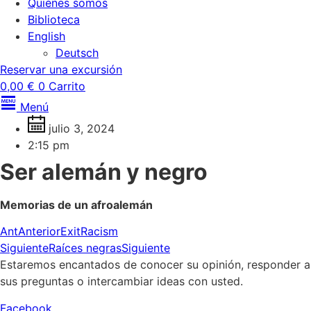
Quiénes somos
Biblioteca
English
Deutsch
Reservar una excursión
0,00
€
0
Carrito
Menú
julio 3, 2024
2:15 pm
Ser alemán y negro
Memorias de un afroalemán
Ant
Anterior
ExitRacism
Siguiente
Raíces negras
Siguiente
Estaremos encantados de conocer su opinión, responder a
sus preguntas o intercambiar ideas con usted.
Facebook