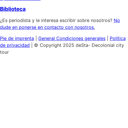
Biblioteca
¿Es periodista y le interesa escribir sobre nosotros?
No
dude en ponerse en contacto con nosotros.
Pie de imprenta
|
General
Condiciones generales
|
Política
de privacidad
| © Copyright 2025 deSta- Decolonial city
tour
Inicio
Nuestras visitas
Descubra el Barrio Africano
Feminismo negro y homosexual
La Isla de los Museos:
Colonialismo cultural
Lugares de interés de Berlín