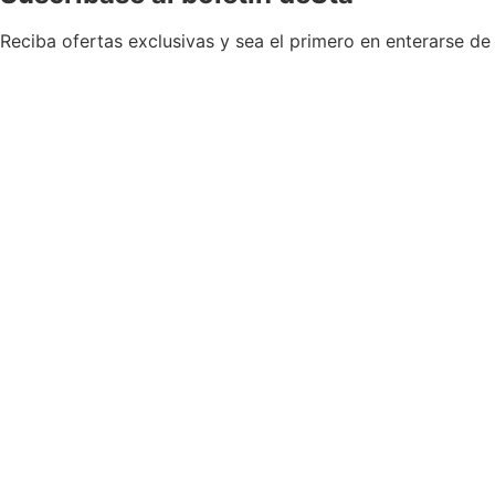
Reciba ofertas exclusivas y sea el primero en enterarse de
Permiso para recibir boletines
*
Sí, por favor, añádame a su lista de correo del boletín.